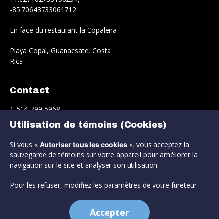
-85.70643733061712
En face du restaurant la Copalena
Playa Copal, Guanacsate, Costa
Rica
Contact
1-514-799-5968
Utilisation de témoins (Cookies)
info@estrella-del-norte.com
Si vous «
», vous acceptez la
Autoriser tous les cookies
Réservation
sauvegarde de témoins sur votre appareil pour améliorer la
navigation sur le site et analyser son utilisation.
Pour les refuser, modifiez les paramètres de votre fureteur.
© 2026 Estrella Del Norte. Tous droits réservés.
Accepter