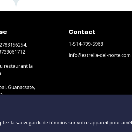
se
Contact
1-514-799-5968
2783156254,
43733061712
info@estrella-del-norte.com
u restaurant la
a
pal, Guanacsate,
ca
ptez la sauvegarde de témoins sur votre appareil pour amél